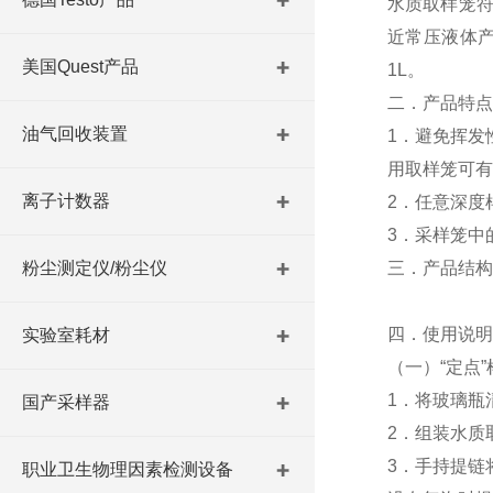
水质取样笼符合
近常压液体产
美国Quest产品
1L。
二．产品特点
油气回收装置
1．避免挥发
用取样笼可有
离子计数器
2．任意深度
3．采样笼中
粉尘测定仪/粉尘仪
三．产品结构
四．使用说明
实验室耗材
（一）“定点
1．将玻璃瓶
国产采样器
2．组装水质
3．手持提链
职业卫生物理因素检测设备