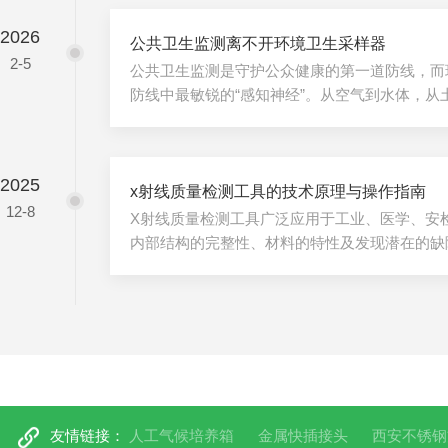
敏感元件在长期工作过程中因物理或化学特性改
2026
始状态的现象。电化学传感器、光散射传感器及
公共卫生监测离不开环境卫生采样器
2-5
程度的老化特性。老化通常表现为灵敏度下降、
公共卫生监测是守护公众健康的第一道防线，而
以及重复性变差。用户可通过定期...
防线中最敏锐的“感知神经”。从空气到水体，从
密设备以科学为刃，捕捉环境中的细微异常，为
核心依据，成为公共卫生安全体系中重要的核心
核心价值，在于将无形的环境风险转化为可分析
2025
领域，大流量微生物富集采样器可在几分钟内收
x射线质量检测工具的技术原理与操作指南
12-8
毒等微生物气溶胶浓缩固化，结合PCR技术实
X射线质量检测工具广泛应用于工业、医学、安
传播预警提供关键支撑。水体监...
内部结构的完整性、材料的特性及发现潜在的缺
体的特性，结合先进的成像技术，对样品进行无
线质量检测工具的工作原理、技术特点及操作指
质量检测工具是基于X射线穿透性与物质吸收特
测设备。当X射线穿透被检测物体时，不同密度
强度的X射线，形成强度分布不同的透射图像。核
线产生：通过高压电场加速电子...
友情链接：
人工气候培养箱
金属快插接头
西安不锈钢