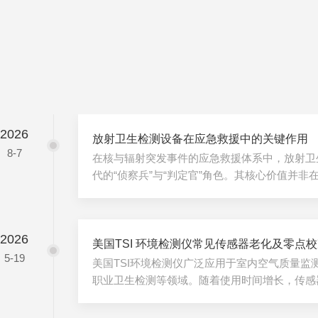
2026
放射卫生检测设备在应急救援中的关键作用
8-7
在核与辐射突发事件的应急救援体系中，放射卫
代的“侦察兵”与“判定官”角色。其核心价值并
为应急指挥决策提供实时、准确的剂量率与核素
划定安全边界、评估人员受照风险，并指导后续
些设备的支持，应急救援便如同在迷雾中摸索，
2026
乏数据依据而失效或过度。应急救援的首要任务
美国TSI 环境检测仪常见传感器老化及零点
5-19
当不明放射源泄漏或发生涉及放射性物质的火灾
美国TSI环境检测仪广泛应用于室内空气质量监
带的便携式γ剂量率仪和表面...
职业卫生检测等领域。随着使用时间增长，传感
其中传感器老化及零点漂移是最常见的两类问题
对维持仪器准确性具有实际意义。传感器老化现