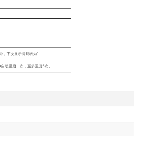
分钟，下次显示将翻转为1
秒自动重启一次，至多重复5次。