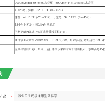
2000ml/min在50inches水背压；5000ml/min在10inches水背压
4~8小时，操作：32~113℉（0～45℃）
储存：-4~113℉（-20～35℃）；充电：32~113℉（0～45℃）
12小时制和24小时制的时间显示
不断更新的基础上修正流量乘以采样时间，
通过泵可设置的采样时间为：1~9999分钟。如果泵运行时间超过9999
流量出错后15秒，泵停止运行并显示采样时间和错误提示。泵将会每15
询
产品：