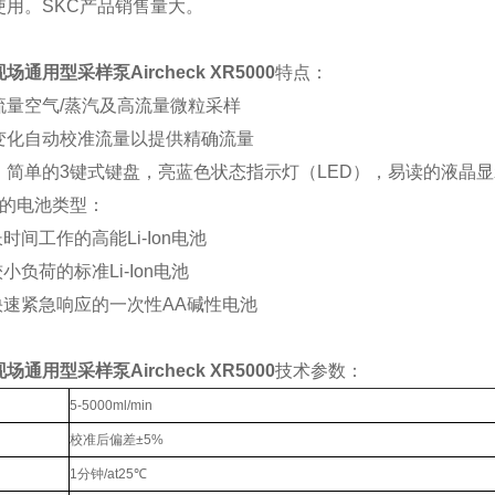
使用。SKC产品销售量大。
现场通用型采样泵
Aircheck XR5000
特点：
流量空气/蒸汽及高流量微粒采样
变化自动校准流量以提供精确流量
：简单的3键式键盘，亮蓝色状态指示灯（LED），易读的液晶显
换的电池类型：
长时间工作的高能Li-Ion电池
小负荷的标准Li-Ion电池
快速紧急响应的一次性AA碱性电池
现场通用型采样泵
Aircheck XR5000
技术参数：
5-5000ml/min
校准后偏差±5%
1分钟/at25℃