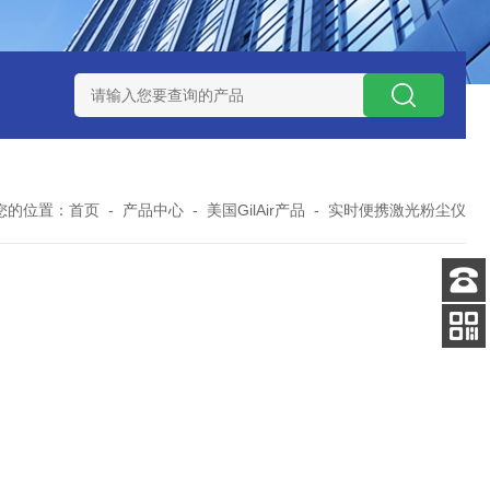
0数字恒流矿用防爆个体空气采样器
CQB1500数字恒流防爆矿
您的位置：
首页
-
产品中心
-
美国GilAir产品
-
实时便携激光粉尘仪
客服
电话
手机
查看