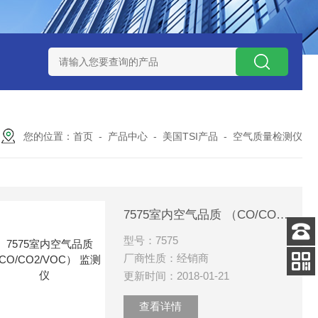
0数字恒流矿用防爆个体空气采样器
CQB1500数字恒流防爆矿
您的位置：
首页
-
产品中心
-
美国TSI产品
-
空气质量检测仪
7575室内空气品质 （CO/CO2/VOC） 监测仪
型号：7575
客服
厂商性质：经销商
电话
更新时间：2018-01-21
手机
查看
查看详情