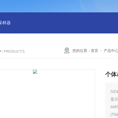
物采样器
DryCal 800美国MesaLabs 气体质量流量计
CQB30
心
您的位置：
首页
-
产品中
/ PRODUCTS
个体
SI
显
A
(TW