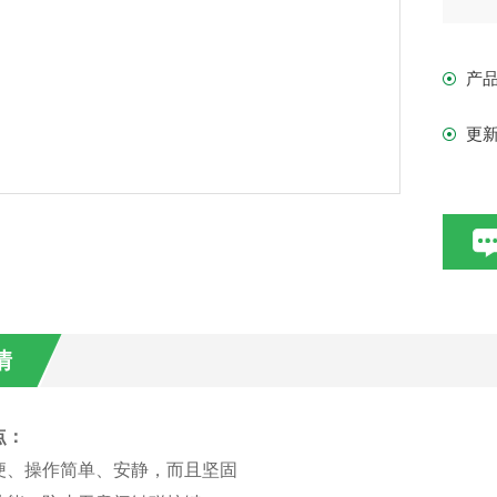
据记
产
更
情
点：
便、操作简单、安静，而且坚固