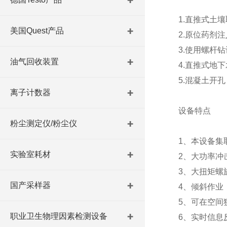
1.直推式土
美国Quest产品
2.原位药剂
3.使用螺杆
油气回收装置
4.直推式地
5.混凝土开孔
离子计数器
设备特点
粉尘测定仪/粉尘仪
1、本设备集
实验室耗材
2、大功率冲
3、大扭矩螺
国产采样器
4、倾斜作业
5、可在空间
职业卫生物理因素检测设备
6、实时信息