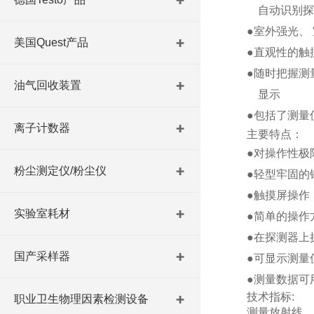
自动识别探测
●室外强光、
美国Quest产品
●直观性的
●随时把握
油气回收装置
显示
●包括了测量
离子计数器
主要特点：
●对操作性
粉尘测定仪/粉尘仪
●轻型牢固
●触摸屏操
实验室耗材
●简单的操
●在探测器上
国产采样器
●可显示测
●测量数据可
技术指标:
职业卫生物理因素检测设备
测量放射线