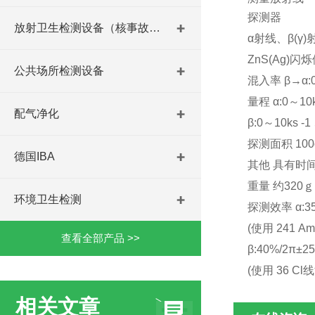
探测器
放射卫生检测设备（核事故与放射医学）
α射线、β(γ
ZnS(Ag)
公共场所检测设备
混入率 β→α:
量程 α:0～10k
配气净化
β:0～10ks 
探测面积 100
德国IBA
其他 具有时
重量 约32
环境卫生检测
探测效率 α:35
(使用 241 
查看全部产品 >>
β:40%/2π±
(使用 36 Cl
相关文章