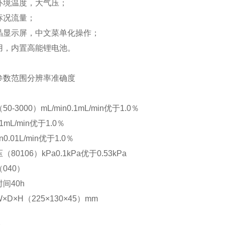
环境温度，大气压；
标况流量；
晶显示屏，中文菜单化操作；
用，内置高能锂电池。
参数范围分辨率准确度
（
50-3000
）
mL/min0.1mL/min
优于
1.0
％
n1mL/min
优于
1.0
％
in0.01L/min
优于
1.0
％
压（
80106
）
kPa0.1kPa
优于
0.53kPa
（
040
）
时间
40h
W×D×H
（
225×130×45
）
mm