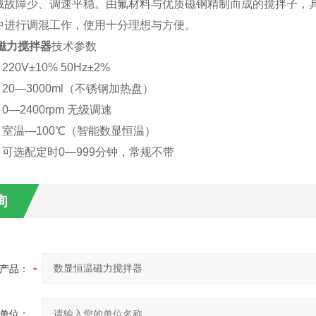
械故障少、调速平稳。由氟材料与优质磁钢精制而成的搅拌子，
中进行调混工作，使用十分理想与方便。
磁力搅拌器
技术参数
20V±10% 50Hz±2%
20—3000ml（不锈钢加热盘）
0—2400rpm 无级调速
室温—100℃（智能数显恒温）
可选配定时0—999分钟，常规不带
询
产品：
单位：