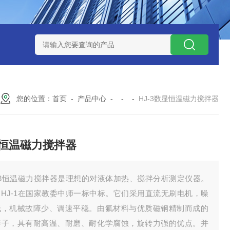
0数字恒流矿用防爆个体空气采样器
CQB1500数字恒流防爆矿
您的位置：
首页
-
产品中心
- - -
HJ-3数显恒温磁力搅拌器
恒温磁力搅拌器
J-3恒温磁力搅拌器是理想的对液体加热、搅拌分析测定仪器。
中HJ-1在国家教委中师一标中标。它们采用直流无刷电机，噪
低，机械故障少、调速平稳。由氟材料与优质磁钢精制而成的
拌子，具有耐高温、耐磨、耐化学腐蚀，旋转力强的优点。并