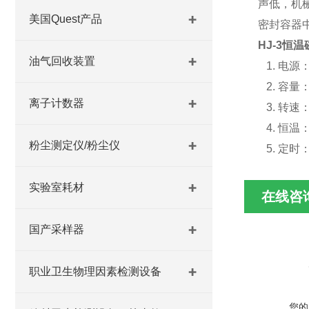
声低，机
美国Quest产品
密封容器
HJ-3
恒温
油气回收装置
1.
电源：2
2.
容量：
离子计数器
3.
转速：
4.
恒温：
粉尘测定仪/粉尘仪
5.
定时：
实验室耗材
在线咨
国产采样器
职业卫生物理因素检测设备
您的