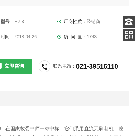
在密封容器中进行调混工作，使用十分理想与方便。
品型号：
HJ-3
厂商性质：
经销商
客服
新时间：
2018-04-26
访 问 量：
1743
电话
手机
查看
021-39516110
立即咨询
联系电话：
J-1在国家教委中师一标中标。它们采用直流无刷电机，噪