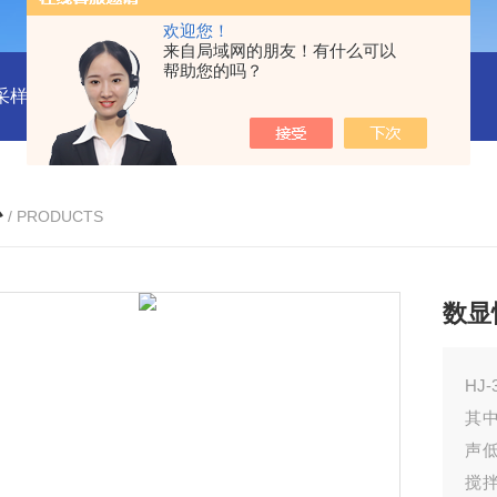
欢迎您！
来自局域网的朋友！有什么可以
帮助您的吗？
物采样器
DryCal 800美国MesaLabs 气体质量流量计
CQB30
心
/ PRODUCTS
数显
H
其
声
搅