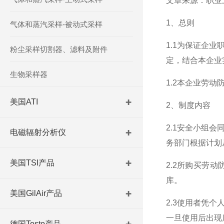
文章来源：职业
1、总则
气体和蒸汽采样-被动式采样
1.1为保证企
粉尘采样切割器、滤料及附件
定，结合本企业
生物采样器
1.2本企业劳
美国ATI
2、制度内容
2.1安全小组
电磁辐射分析仪
务部门根据计划
美国TSI产品
2.2所购买劳
库。
美国GilAir产品
2.3使用者凭
一旦使用后出现
德国Testo产品