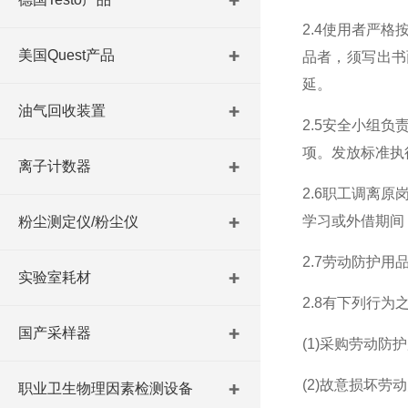
2.4使用者严
美国Quest产品
品者，须写出书
延。
油气回收装置
2.5安全小组
项。发放标准执
离子计数器
2.6职工调离
学习或外借期间
粉尘测定仪/粉尘仪
2.7劳动防护
实验室耗材
2.8有下列行
国产采样器
(1)采购劳动防
(2)故意损坏劳
职业卫生物理因素检测设备