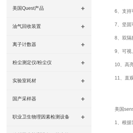
美国Quest产品
6、支持可拆
7、坚固可
油气回收装置
8、双隔膜
离子计数器
9、可视、
粉尘测定仪/粉尘仪
10、高亮度
11、直观
实验室耗材
国产采样器
美国sens
职业卫生物理因素检测设备
1、根据需