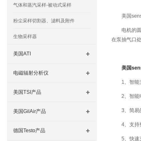
气体和蒸汽采样-被动式采样
美国sens
粉尘采样切割器、滤料及附件
电机的圆周
生物采样器
在泵抽气口
美国ATI
美国sen
电磁辐射分析仪
1、智能充
美国TSI产品
2、智能电
3、简易的
美国GilAir产品
4、支持整
德国Testo产品
5、快速充