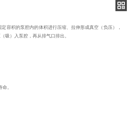
客服
电话
手机
查看
定容积的泵腔内的体积进行压缩、拉伸形成真空（负压），
压（吸）入泵腔，再从排气口排出。
寿命。