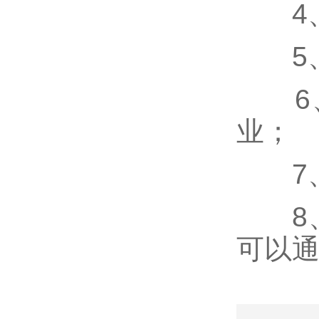
4、
5、
6、
业；
7、
8、
可以通