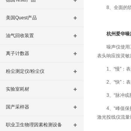
8、全面的软
美国Quest产品
杭州爱华噪
油气回收装置
噪声仪使用正
离子计数器
表头响应按灵敏
1、“慢”：表
粉尘测定仪/粉尘仪
2、“快”：表
实验室耗材
3、“脉冲或脉
国产采样器
4、“峰值保持
激光投线仪流量
职业卫生物理因素检测设备