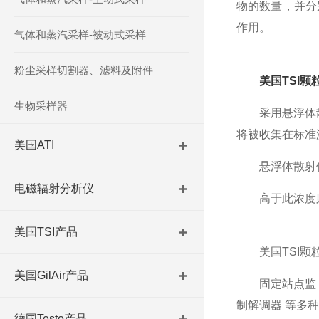
物的数量，并分
作用。
气体和蒸汽采样-被动式采样
粉尘采样切割器、滤料及附件
美国TSI颗
生物采样器
采用悬浮体散射
将被收集在标准
美国ATI
悬浮体散射仪的
电磁辐射分析仪
高于此浓度则有
美国TSI产品
美国TSI颗粒
美国GilAir产品
固定站点监 测
制解调器 等多
德国Testo产品