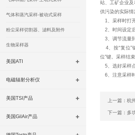
站、工矿企业及
供污染的实际情
气体和蒸汽采样-被动式采样
1、采样时打开电
粉尘采样切割器、滤料及附件
2、时间设定后再
3、调节流量到
生物采样器
4、按“复位”
位”键。采样结
美国ATI
5、选好采样点
6、注意采样时
电磁辐射分析仪
美国TSI产品
上一篇：
杭
下一篇：
多
美国GilAir产品
德国Testo产品