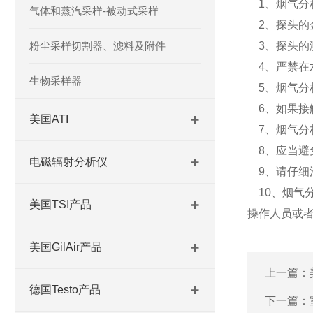
1、烟气分析
气体和蒸汽采样-被动式采样
2、探头的
粉尘采样切割器、滤料及附件
3、探头的
4、严禁在
生物采样器
5、烟气分
6、如果接
美国ATI
7、烟气分
8、应当避
电磁辐射分析仪
9、请仔细
10、烟气分
美国TSI产品
操作人员或
美国GilAir产品
上一篇：
德国Testo产品
下一篇：