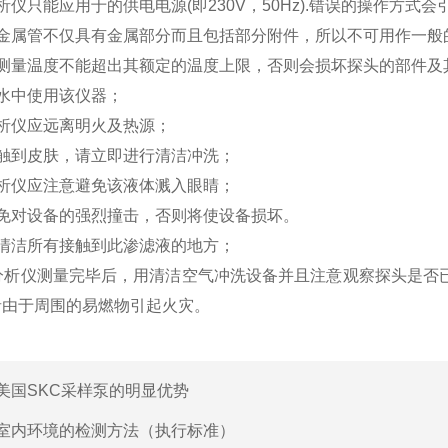
仪只能应用于的供电电源(即230V，50Hz).错误的操作方
金属管不仅具有金属部分而且包括部分附件，所以不可用作一般
测量温度不能超出其额定的温度上限，否则会损坏探头的部件及
水中使用该仪器；
析仪应远离明火及热源；
触到皮肤，请立即进行清洁冲洗；
析仪应注意避免该液体溅入眼睛；
免对设备的强烈撞击，否则将使设备损坏。
清洁所有接触到此渗滤液的地方；
析仪测量完毕后，用清洁空气冲洗设备并且注意观察探头是否已
者由于周围的易燃物引起火灾。
美国SKC采样泵的明显优势
室内环境的检测方法（执行标准）