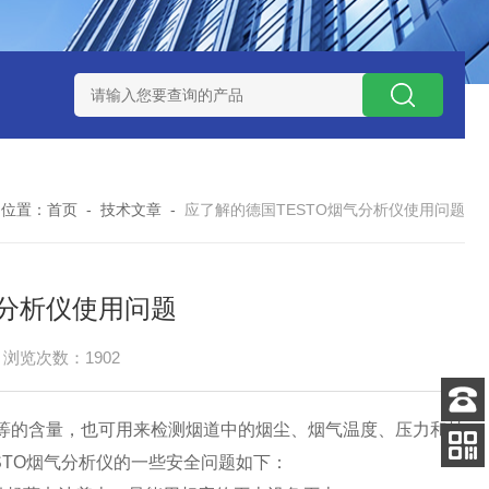
0数字恒流矿用防爆个体空气采样器
CQB1500数字恒流防爆矿
的位置：
首页
-
技术文章
-
应了解的德国TESTO烟气分析仪使用问题
气分析仪使用问题
浏览次数：1902
O2等的含量，也可用来检测烟道中的烟尘、烟气温度、压力和抽
客服
电话
TO烟气分析仪的一些安全问题如下：
手机