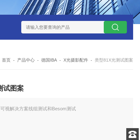
0数字恒流矿用防爆个体空气采样器
CQB1500数字恒流防爆矿
：
首页
-
产品中心
-
德国IBA
-
X光摄影配件
-
类型81X光测试图案
测试图案
可视解决方案线组测试和Besom测试