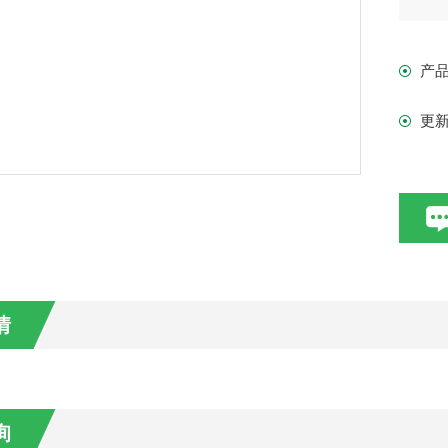
产
更
情
询