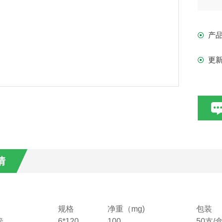
产
更
情
规格
净重（mg)
包装
管
6*120
100
50支/