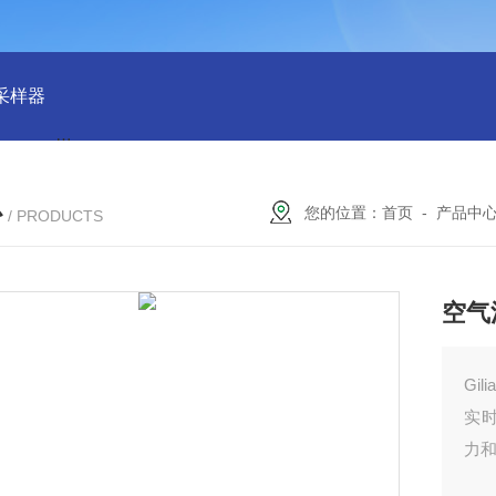
物采样器
DryCal 800美国MesaLabs 气体质量流量计
CQB30
心
您的位置：
首页
-
产品中
/ PRODUCTS
空气
Gi
实时
力