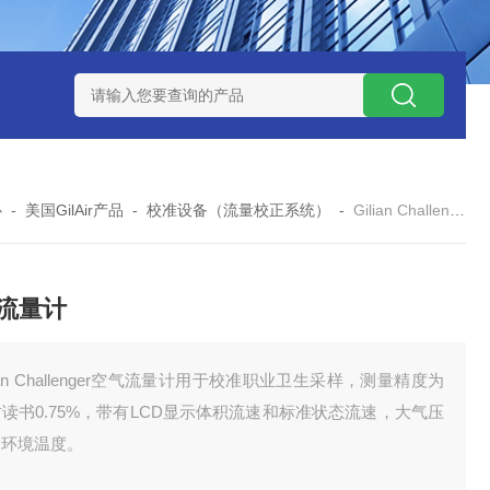
0数字恒流矿用防爆个体空气采样器
CQB1500数字恒流防爆矿
心
-
美国GilAir产品
-
校准设备（流量校正系统）
-
Gilian Challenger空气流量计
流量计
lian Challenger空气流量计用于校准职业卫生采样，测量精度为
读书0.75%，带有LCD显示体积流速和标准状态流速，大气压
和环境温度。