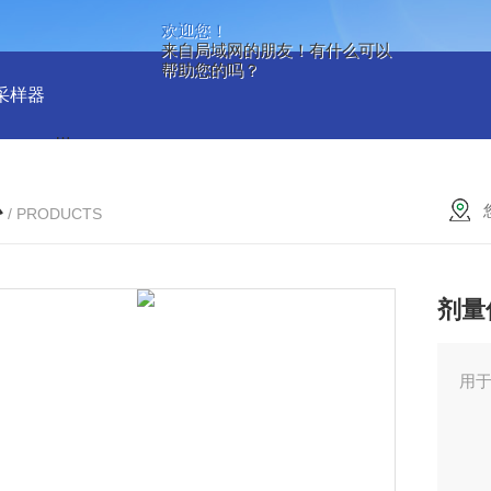
欢迎您！
来自局域网的朋友！有什么可以
帮助您的吗？
物采样器
DryCal 800美国MesaLabs 气体质量流量计
CQB30
心
/ PRODUCTS
剂量
用