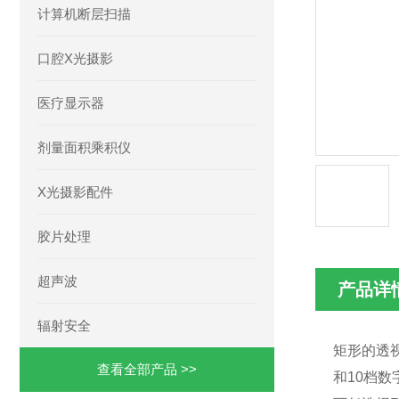
计算机断层扫描
口腔X光摄影
医疗显示器
剂量面积乘积仪
X光摄影配件
胶片处理
超声波
产品详
辐射安全
矩形的透
查看全部产品 >>
和10档数