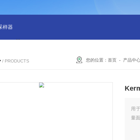
物采样器
DryCal 800美国MesaLabs 气体质量流量计
CQB30
心
您的位置：
首页
-
产品中
/ PRODUCTS
Kerm
用
量面