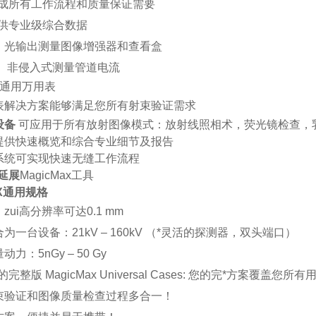
成所有工作流程和质量保证需要
供专业级综合数据
：
光输出测量图像增强器和查看盒
：
非侵入式测量管道电流
ax通用万用表
表解决方案能够满足您所有射束验证需求
设备
可应用于所有放射图像模式：放射线照相术，荧光镜检查，
提供快速概览和综合专业细节及报告
系统可实现快速无缝工作流程
延展
MagicMax工具
aX通用规格
zui高分辨率可达0.1 mm
为一台设备：21kV – 160kV （*灵活的探测器，双头端口）
力：5nGy – 50 Gy
的完整版 MagicMax Universal Cases: 您的完*方
束验证和图像质量检查过程多合一！