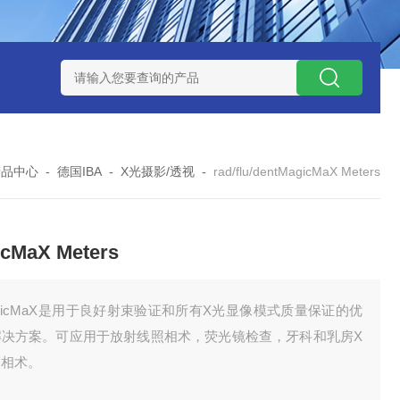
0数字恒流矿用防爆个体空气采样器
CQB1500数字恒流防爆矿
产品中心
-
德国IBA
-
X光摄影/透视
-
rad/flu/dentMagicMaX Meters
cMaX Meters
gicMaX是用于良好射束验证和所有X光显像模式质量保证的优
解决方案。可应用于放射线照相术，荧光镜检查，牙科和乳房X
照相术。