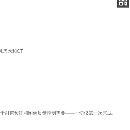
电话
手机
查看
乳房术和CT
案覆盖您所有用于射束验证和图像质量控制需要——一切仅需一次完成。