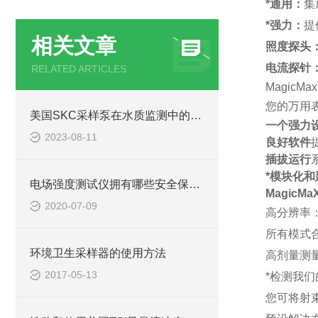
*通用：
集
*强力：
提
相关文章
照度探头
电流探针
RELATED ARTICLES
MagicM
您的万用
美国SKC采样泵在水质监测中的应用及工作原理
一个强力
2023-08-11
良好软件
插拔运行
*模块化和
电场强度测试仪拥有哪些安全保护功能？
MagicM
2020-07-09
高分辨率：
所有模式合
环境卫生采样器的使用方法
高剂量测量动
2017-05-13
*检测我们
您可将射