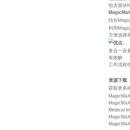
包含固块K
MagicM
结合Mag
利用Magi
方便选择
优点:
多合一设
有效解
工
作流程
资源下载
获取更多
MagicMaX
MagicMaX
Medical 
MagicMaX 
MagicMaX