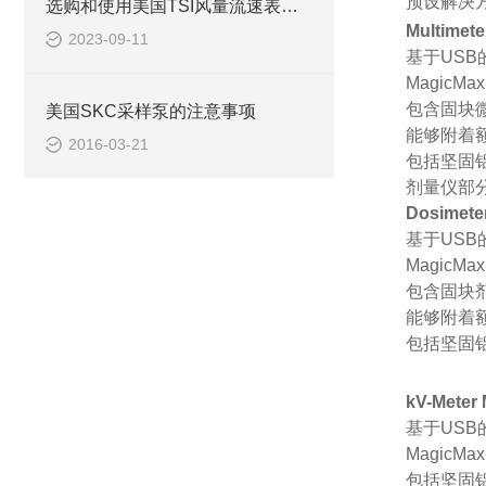
预设解决
选购和使用美国TSI风量流速表时需要考虑的关键因素
Multimet
2023-09-11
基于US
MagicMa
包含固块
美国SKC采样泵的注意事项
能够附着
2016-03-21
包括坚固
剂量仪部分根
Dosimete
基于US
MagicMa
包含固块
能够附着
包括坚固
kV-Meter
基于US
MagicMa
包括坚固