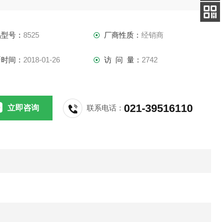
客服
TRAKTM眼前蒙混过关，它可以成功地鉴别有毒气体的迁移、
电话
有污染问题的办公设施、生产车间、锅炉垫圈的泄漏等许多问
手机
品型号：
8525
厂商性质：
经销商
查看
。
新时间：
2018-01-26
访 问 量：
2742
021-39516110
立即咨询
联系电话：