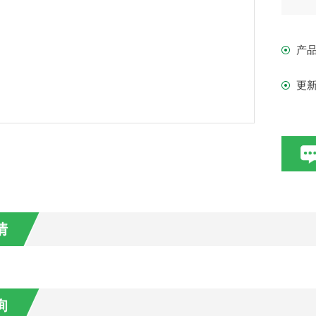
P-
具
产
题
更
情
询