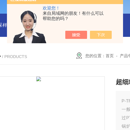
欢迎您！
来自局域网的朋友！有什么可以
帮助您的吗？
物采样器
DryCal 800美国MesaLabs 气体质量流量计
CQB30
心
您的位置：
首页
-
产品
/ PRODUCTS
超细
P-
一
过P
锅炉