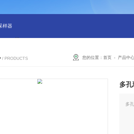
物采样器
DryCal 800美国MesaLabs 气体质量流量计
CQB30
心
您的位置：
首页
-
产品中
/ PRODUCTS
多孔
多孔