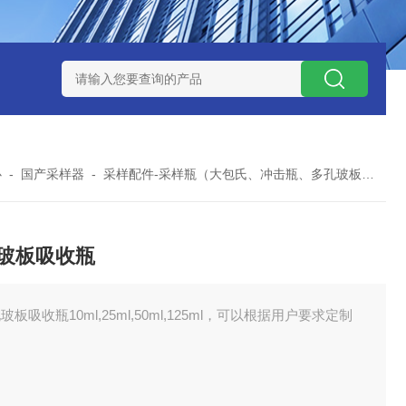
0数字恒流矿用防爆个体空气采样器
CQB1500数字恒流防爆矿
心
-
国产采样器
-
采样配件-采样瓶（大包氏、冲击瓶、多孔玻板、二氧化硫等）
玻板吸收瓶
玻板吸收瓶10ml,25ml,50ml,125ml，可以根据用户要求定制