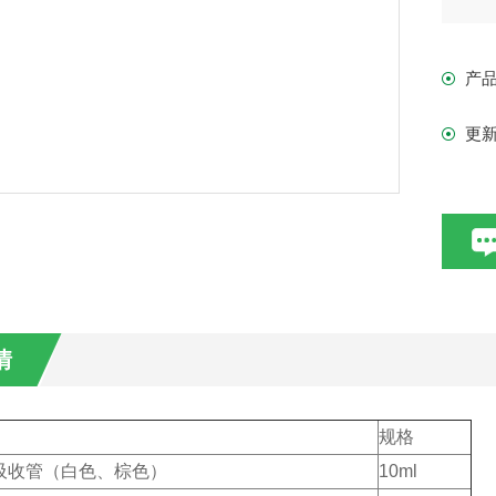
产
更
情
规格
吸收管（
白色、棕色
）
10ml