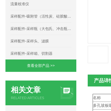
流量校准仪
采样配件-吸附管（活性炭、硅胶酸性碱性、TENAX、三氧化铬、草酸玻璃微珠、聚氨酯泡沫等）
采样配件-采样瓶（大包氏、冲击瓶、多孔玻板、二氧化硫等）
采样配件-采样头、滤膜
采样配件-采样箱、切割器
查看全部产品 >>
产品详
相关文章
名称
RELATED ARTICLES
多孔玻板