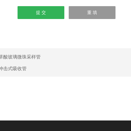
草酸玻璃微珠采样管
冲击式吸收管