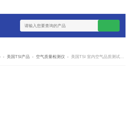
0数字恒流矿用防爆个体空气采样器
CQB1500数字恒流防爆矿
心
-
美国TSI产品
-
空气质量检测仪
-
美国TSI 室内空气品质测试仪（Q-TRAK）