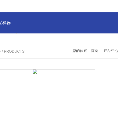
物采样器
DryCal 800美国MesaLabs 气体质量流量计
CQB30
心
您的位置：
首页
-
产品中
/ PRODUCTS