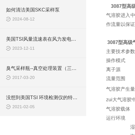
3087型
如何清洁美国SKC采样泵
气溶胶进入中
2024-08-12
作流量以保证
美国TSI风量流速表在风力发电中的重要作用
3087型高
2023-12-11
主要技术参数
操作模式 
臭气采样瓶--真空处理装置（三点比较式臭袋法）
离子源 软X射
2017-03-20
流量范围 0.3
气溶胶产生量 <
没想到美国TSI 环境检测仪的特点，有如此之多
zui大气溶胶
2021-02-05
气溶胶载体
运行环境 温
湿度范围 