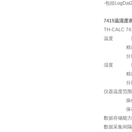
-包括LogD
7415温湿度
TH-CALC 7
温度 量程：
精度1： ±
分辨率：0
湿度 量程：
精度2： 
分辨率：
仪器温度范围
操作（叶轮探
保存 -4～
数据存储能力（
数据采集间隔（