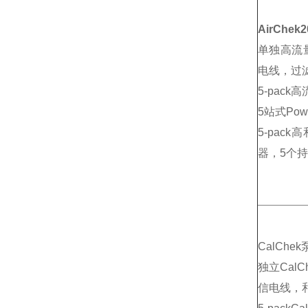
AirChe
单独高流量
电线，过
5-pac
5站式Pow
5-pa
器，5个
CalChe
独立Cal
信电线，和