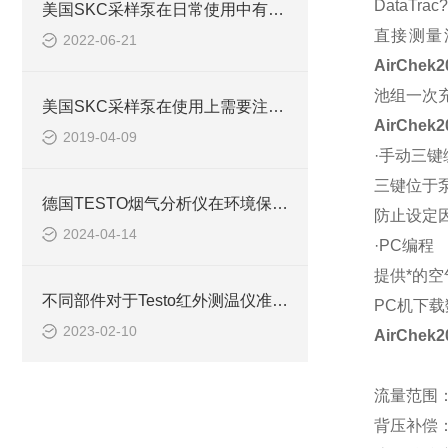
DataT
美国SKC采样泵在日常使用中有着3大特征
直接测量
2022-06-21
AirChe
池组一次
美国SKC采样泵在使用上需要注意些什么事项？
AirChe
2019-04-09
·手动三键
三键位于
德国TESTO烟气分析仪在环境保护中的重要性
防止设定
2024-04-14
·PC编程
提供*的空
不同部件对于Testo红外测温仪准确性有重要意义
PC机下
2023-02-10
AirChe
流量范围：5
背压补偿：