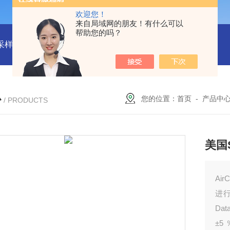
欢迎您！
来自局域网的朋友！有什么可以
帮助您的吗？
物采样器
DryCal 800美国MesaLabs 气体质量流量计
CQB30
心
您的位置：
首页
-
产品中
/ PRODUCTS
美国
Ai
进
Da
±