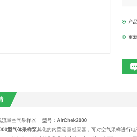
（5
背压
产
流量
运转
更
情
低流量空气采样器 型号：
AirChek2000
k2000型气体采样泵
其化的内置流量感应器，可对空气采样进行电