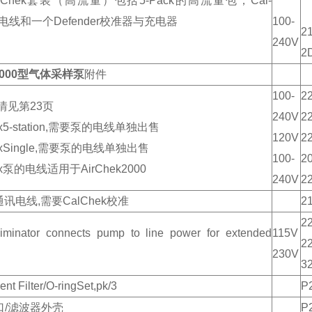
CalChek套装（高流量）包括5-Pack的高流量包，Cal-
信电线和一个Defender校准器与充电器
100-
21
240V
2
k2000型气体采样泵
附件
100-
2
情见第23页
240V
2
ex5-station,需要泵的电线单独出售
120V
22
lexSingle,需要泵的电线单独出售
100-
2
ex泵的电线适用于AirChek2000
240V
2
k通讯电线,需要CalChek校准
2
2
liminator connects pump to line power for extended
115V
22
230V
3
t Filter/O-ringSet,pk/3
P
口/滤波器外壳
P