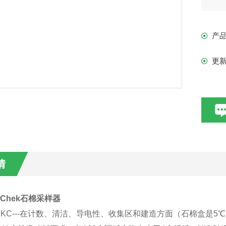
产
更
情
stChek石棉采样器
KC---在计数、清洁、导电性、收集区和建造方面（石棉盒是5℃）