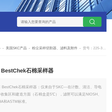
0数字恒流矿用防爆个体空气采样器
CQB1500数字恒流防爆矿
心
-
美国SKC产品
-
粉尘采样切割器、滤料及附件
-
货号：225-321SKC BestChek石棉采样器
 BestChek石棉采样器
C BestChek石棉采样器：仅来自于SKC---在计数、清洁、导电
收集区和建造方面（石棉盒是5℃），滤匣可以满足NIOSH、
HA和ASTM标准。