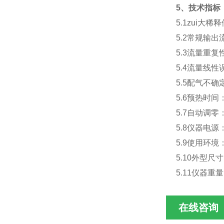
5
、技术指标
5.1
zui大稀
5.2
常规输出
5.3
流量重复性：
5.4
流量线性误
5.5
配气不确定
5.6
预热时间：3
5.7
自动调零
5.8
仪器电源：
5.9
使用环境：
5.10
外型尺寸：
5.11
仪器重量：
在线咨询