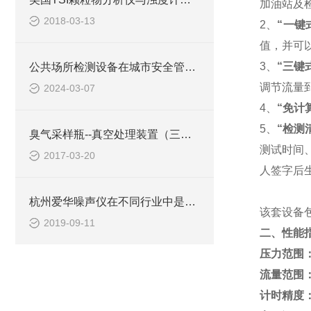
加油站及
2018-03-13
2、
“一键
值，并可
3、
“三键
公共场所检测设备在城市安全管理中的角色
调节流量到2
2024-03-07
4、
“免计
5、
“检测
臭气采样瓶--真空处理装置（三点比较式臭袋法）
测试时间
2017-03-20
人签字后
杭州爱华噪声仪在不同行业中是如何进行测量的？
该套设备
2019-09-11
二、性能
压力范围
流量范围
计时精度