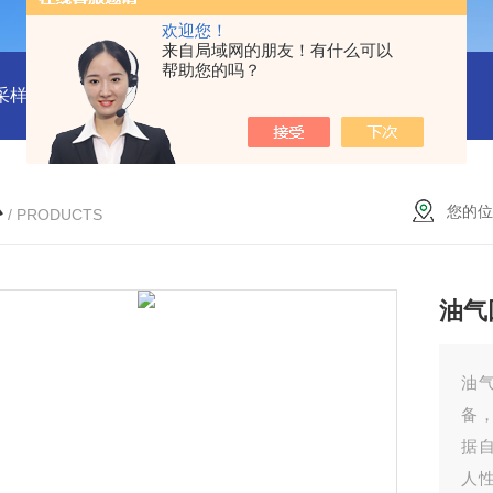
欢迎您！
来自局域网的朋友！有什么可以
帮助您的吗？
物采样器
DryCal 800美国MesaLabs 气体质量流量计
CQB30
心
您的位
/ PRODUCTS
油气
油
备
据
人