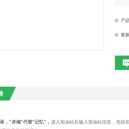
据
验
产
更
情
录，“存储"代替“记忆"，
进入加油站后输入加油站信息，包括