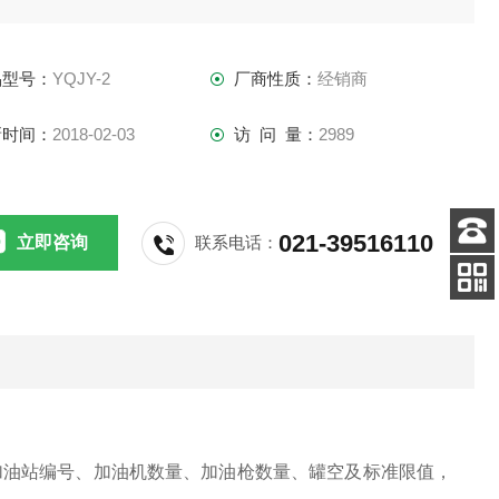
可以长期保存、重复打印。智能型检测仪使得加油站油气回收
收工作更加简捷、高效、统一、规范，便于管理。
品型号：
YQJY-2
厂商性质：
经销商
新时间：
2018-02-03
访 问 量：
2989
021-39516110
立即咨询
联系电话：
客服
电话
手机
查看
加油站编号、加油机数量、加油枪数量、罐空及标准限值，