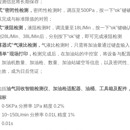
检测信息将长期保存；
式"密闭性检测，
密闭性检测时，调压至500Pa，按一下“ok
以完成与标准限值的对照；
式"液阻检测，
液阻检测时，调流量至18L/Min，按一下“ok
8L/Min、38L/Min后，分别按下“ok"键，即可完成液阻检测
算器式"气液比检测，
气液比检测时，只需将加油量通过键盘输入
清单"现场打印，
检测完成后，在加油站的中控室，将设备与配
、加油机数量、加油枪、数量、加油站罐空等信息，以及密闭性
生效，成为日后凭证；
包括
油气回收智能检测仪、加油枪适配器、油桶、工具箱及配件
指标
：
0-5KPa 分辨率 1Pa 精度 0.2%
：
10~150L/min 分辨率 0.01L 精度 1%
：
0.01s