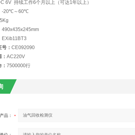
DC 6V 持续工作6个月以上（可达1年以上）
：
-20℃～60℃
5Kg
：
490x435x245mm
：
EXib11BT3
证号
：
CE092090
源
：
AC220V
命
：
7500000行
询
产品：
单位：