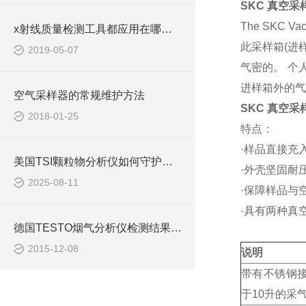
SKC 真空采样
The SKC Vac-
x射线质量检测工具都应用在哪些领域？
此采样箱(进
2019-05-07
气密的。 个
进样箱外的气
空气采样器的常规维护方法
SKC 真空采样
2018-01-25
特点：
·样品直接充
美国TSI颗粒物分析仪如何守护呼吸安全？
·外壳坚固耐
2025-08-11
·保障样品与
·具有两种真
德国TESTO烟气分析仪检测结果误差偏大的因由
2015-12-08
说明
带有不锈钢
于10升的采