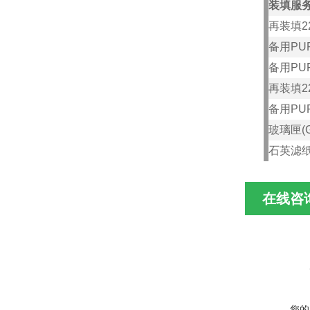
装填服
再装填
2
备用
PUF
备用
PUF
再装填
2
备用
PUF
玻璃匣
(
石英滤
在线咨
您的