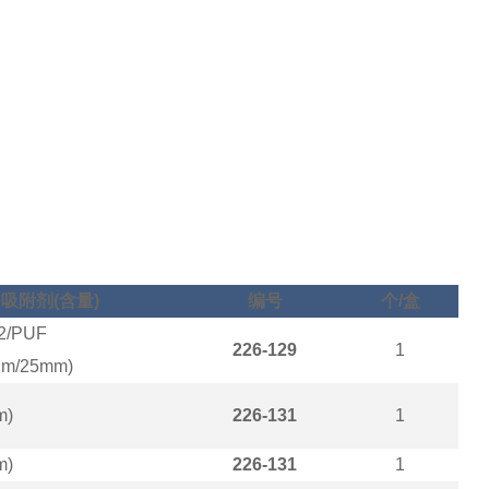
吸附剂
(
含量
)
编号
个
/
盒
2/PUF
226-129
1
gm/25mm)
m)
226-131
1
m)
226-131
1