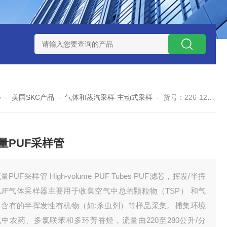
0数字恒流矿用防爆个体空气采样器
CQB1500数字恒流防爆矿
心
-
美国SKC产品
-
气体和蒸汽采样-主动式采样
-
货号：226-129高流量PUF采样管
量PUF采样管
量PUF采样管 High-volume PUF Tubes PUF滤芯，挥发/半挥
UF气体采样器主要用于收集空气中总的颗粒物（TSP） 和气
中含有的半挥发性有机物（如:杀虫剂）等样品采集。捕集环境
中农药、多氯联苯和多环芳香烃，流量由220至280公升/分