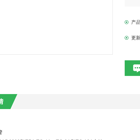
钟，
产
更
情
管