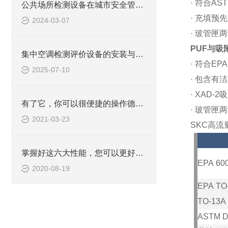
·
符合
AST
公共场所检测设备在城市安全管理中的角色
·
充填预先
2024-03-07
·
玻管匣两
PUF
与吸
集中空调检测评价设备的安装与调试技巧
·
符合
EPA
2025-07-10
·
包含有洁
·
XAD-2
吸
有了它，你可以很便捷的操作德国TESTO烟气分析仪
·
玻管匣两
2021-03-23
SKC
高流
掌握好这六大性能，您可以更好的使用电磁辐射分析仪
EPA 600
2020-08-19
EPA TO-
TO-13A
ASTM D