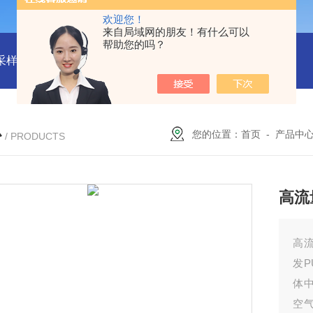
欢迎您！
来自局域网的朋友！有什么可以
帮助您的吗？
物采样器
DryCal 800美国MesaLabs 气体质量流量计
CQB30
心
您的位置：
首页
-
产品中
/ PRODUCTS
高流
高流
发P
体
空气