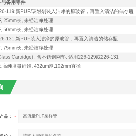
务与备用零件
26-119:
新
PUF/
吸附剂装入洁净的原玻管，再置入清洁的储存瓶
, 25mm
长
,
未经洁净处理
, 50mm
长
,
未经洁净处理
26-131:
新
PUF
装入洁净的原玻管，再置入清洁的储存瓶
, 75mm
长
,
未经洁净处理
Glass Cartridge) ,
含不锈钢网垫
,
适用
226-129
或
226-131
纸
,
高纯度微纤维
, 432um
厚
,102mm
直径
询
产品：
单位：