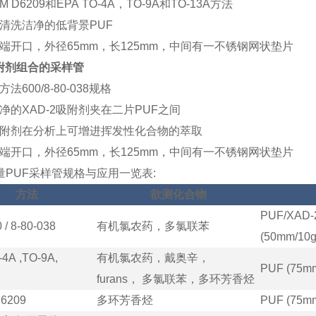
M D6209
和
EPA TO-4A
，
TO-9A
和
TO-13A
方法
清洗洁净的低背景
PUF
端开口，外径
65mm
，长
125mm
，中间有一不锈钢网状垫片
附剂组合的采样管
方法
600/8-80-038
规格
净的
XAD-2
吸附剂夹在二片
PUF
之间
附剂在分析上可增进挥发性化合物的萃取
端开口，外径
65mm
，长
125mm
，中间有一不锈钢网状垫片
量
PUF
采样管规格与应用一览表
:
方法
欲测化合物
PUF/XAD-
 / 8-80-038
有机氯农药，多氯联苯
(50mm/10
4A ,TO-9A,
有机氯农药，戴奥辛，
PUF (75m
furans
，
多氯联苯，多环芳香烃
6209
多环芳香烃
PUF (75m