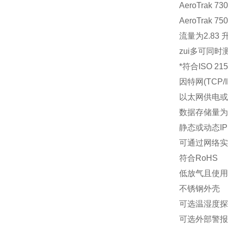
AeroTrak 7
AeroTrak 7
流量为2.83 升
zui多可同
*符合ISO 215
因特网(TCP/
以太网供电或
数据存储量为3
静态或动态IP 
可通过网络实
符合RoHS
低放气且使用
不锈钢外壳
可选温湿度探
可选外部警报