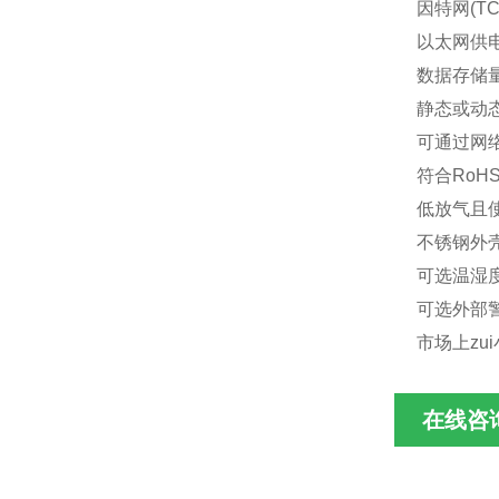
因特网(TC
以太网供
数据存储量
静态或动态
可通过网
符合RoH
低放气且使
不锈钢外
可选温湿
可选外部
市场上zui
在线咨