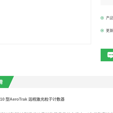
进
远程
产
量
更
情
510
型AeroTrak 远程激光粒子计数器