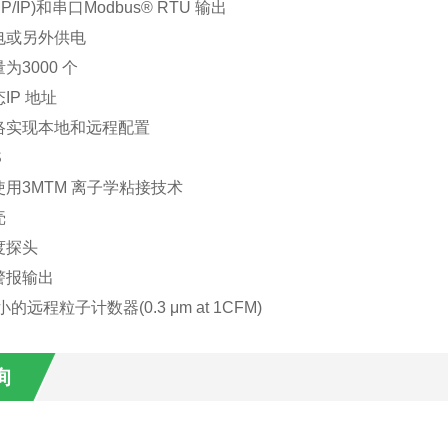
P/IP)和串口Modbus® RTU 输出
电或另外供电
为3000 个
IP 地址
络实现本地和远程配置
S
用3MTM 离子学粘接技术
壳
度探头
警报输出
小的远程粒子计数器(0.3 μm at 1CFM)
询