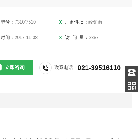
行配置。
粒子计数器可存储多达3000 个样本。每种型号Z多可同时测
品型号：
7310/7510
厂商性质：
经销商
四个粒径通道的粒子和其他重要信息，如激光电流，背景光的
新时间：
2017-11-08
访 问 量：
2387
021-39516110
立即咨询
联系电话：
客服
电话
手机
查看