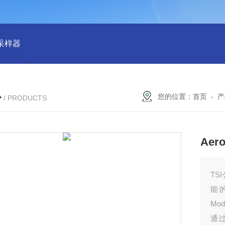
物采样器
DryCal 800美国MesaLabs 气体质量流量计
CQB30
心
您的位置：
首页
-
产
/ PRODUCTS
Ae
TS
能
Mo
通