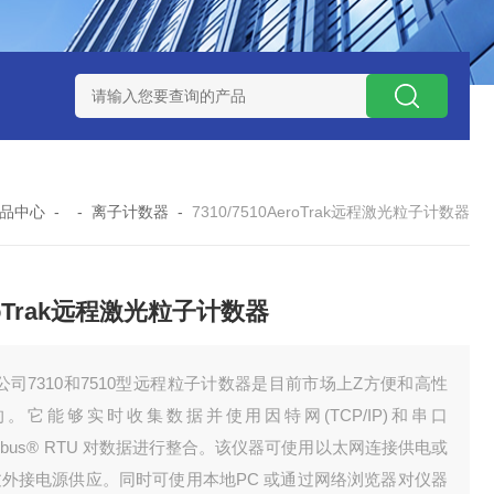
0数字恒流矿用防爆个体空气采样器
CQB1500数字恒流防爆矿
品中心
- -
离子计数器
-
7310/7510AeroTrak远程激光粒子计数器
roTrak远程激光粒子计数器
I公司7310和7510型远程粒子计数器是目前市场上Z方便和高性
的。它能够实时收集数据并使用因特网(TCP/IP)和串口
dbus® RTU 对数据进行整合。该仪器可使用以太网连接供电或
过外接电源供应。同时可使用本地PC 或通过网络浏览器对仪器