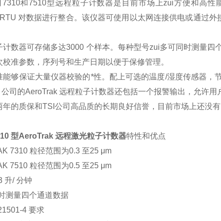
7310和7510型远程粒子计数器是目前市场上zui方便和高性
s® RTU 对数据进行整合。该仪器可使用以太网连接供电或通过
。
计数器可存储多达3000 个样本。每种型号zui多可同时测量
次校准参数，序列号和生产日期以便于保修管理。
能够保证大量仪器校验的*性。配上可选的温度/湿度传感器，
I 公司的AeroTrak 远程粒子计数器还包括一个报警输出，允
年的质保和TSI公司高品质的长期良好信誉，目前市场上还没
510
型AeroTrak 远程激光粒子计数器
特性和优点
K 7310 粒径范围为0.3 至25 μm
K 7510 粒径范围为0.5 至25 μm
3 升/ 分钟
同时测量四个通道数据
21501-4 要求