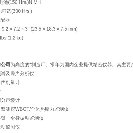
池(150 Hrs.)NiMH
选(300 Hrs.)
适配器
× 7.2 × 3" (23.5 × 18.3 × 7.5 mm)
s (1.2 kg)
t公司
为高度的*制造厂。常年为国内企业提供精密仪器。其主要
频谱及噪声分析仪
噪声剂量计
计
积分声级计
数监测仪WBGT/个体热应力监测仪
手臂，全身振动监测仪
振动监测仪