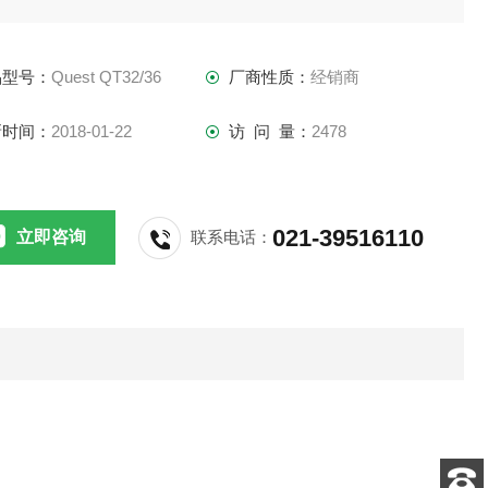
；
感器与主机分离可达200英尺，特别适用于高温作业场所；
品型号：
Quest QT32/36
厂商性质：
经销商
使用镍氢电池或AC电源，可做长时间测定；
可扩充至三组传感器，同时测量三个不同高度之WBGT值，并经
新时间：
2018-01-22
访 问 量：
2478
计算符合国家及ISO
021-39516110
立即咨询
联系电话：