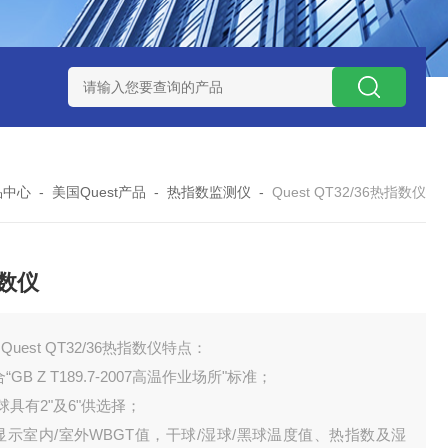
0数字恒流矿用防爆个体空气采样器
CQB1500数字恒流防爆矿
品中心
-
美国Quest产品
-
热指数监测仪
-
Quest QT32/36热指数仪
数仪
Quest QT32/36热指数仪特点：
合“GB Z T189.7-2007高温作业场所"标准；
黑球具有2"及6"供选择；
显示室内/室外WBGT值，干球/湿球/黑球温度值、热指数及湿