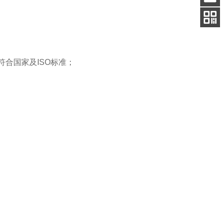
客服
电话
手机
查看
符合国家及ISO标准；