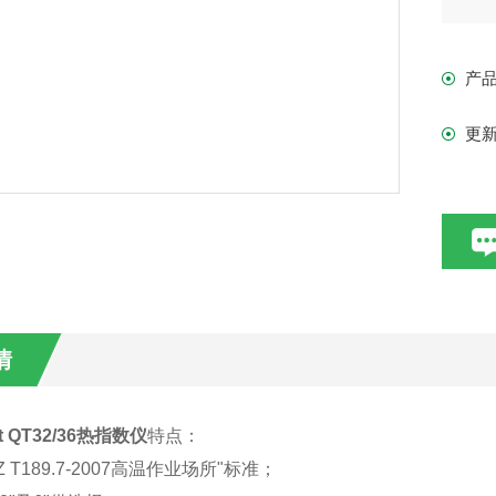
度
·传
产
·可
·
更
加权
情
t QT32/36热指数仪
特点：
 Z T189.7-2007高温作业场所"标准；