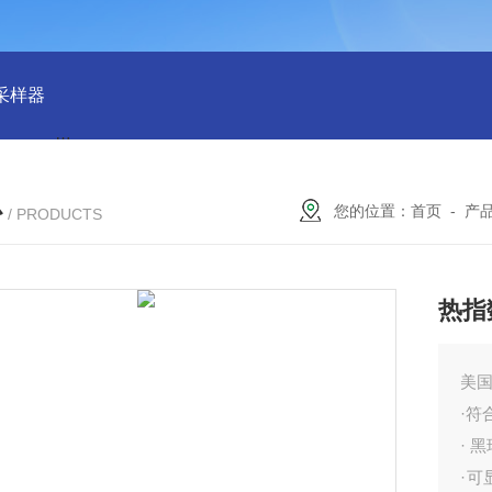
物采样器
DryCal 800美国MesaLabs 气体质量流量计
CQB30
心
您的位置：
首页
-
产
/ PRODUCTS
热指
美国
·符
· 
·可