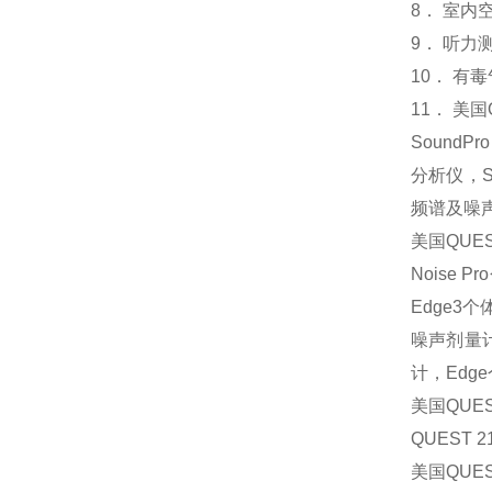
8． 室内
9． 听力
10． 有
11． 美
SoundP
分析仪，So
频谱及噪声分
美国QUE
Noise 
Edge3
噪声剂量计
计，Edg
美国QU
QUEST 
美国QUE