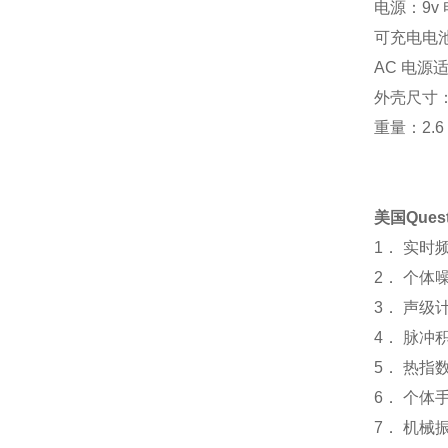
电源：9v 电
可充电电池可
AC 电源
外壳尺寸：9.2 
重量：2.6 lb
美国Ques
1． 实时
2． 个体
3． 声级
4． 脉冲
5． 热指
6． 个体
7． 机械