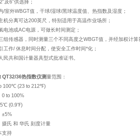
2"及6"供选择；
内/室外WBGT值，干球/湿球/黑球温度值、热指数及湿度；
主机分离可达200英尺，特别适用于高温作业场所；
镍氢电池或AC电源，可做长时间测定；
至三组传感器，同时测量三个不同高度之WBGT值，并经加权计算
引工作/ 休息时间分配，使安全工作时间*化；
华人民共和国计量器具型式批准证书。
t QT32/36热指数仪测
量范围：
 100℃ (23 to 212℉)
 to 100%
℃ (0.9℉)
±5%
摄氏 和 华氏 刻度计量
本支持