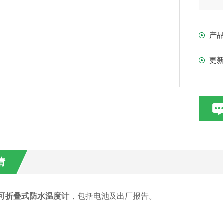
市
产
更
情
104可折叠式防水温度计
，包括电池及出厂报告。