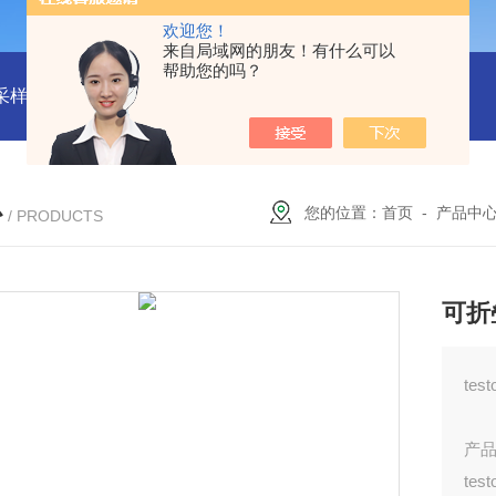
欢迎您！
来自局域网的朋友！有什么可以
帮助您的吗？
物采样器
DryCal 800美国MesaLabs 气体质量流量计
CQB30
心
您的位置：
首页
-
产品中
/ PRODUCTS
可折
te
产
te