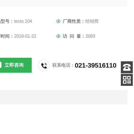
场等的快速测量。配备的探头极细而坚固。
品型号：
testo 104
厂商性质：
经销商
新时间：
2018-01-22
访 问 量：
2089
021-39516110
立即咨询
联系电话：
客服
电话
手机
查看