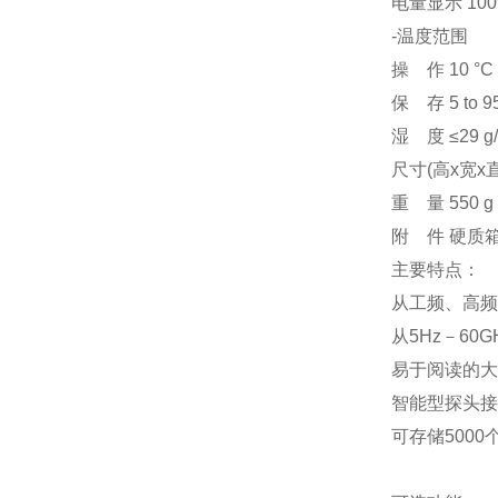
电量显示 100%, 
-温度范围
操 作 10 °C to
保 存 5 to 
湿 度 ≤29 g/m
尺寸(高x宽x直径
重 量 550 
附 件 硬质箱
主要特点：
从工频、高频
从5Hz－60
易于阅读的大
智能型探头接
可存储5000