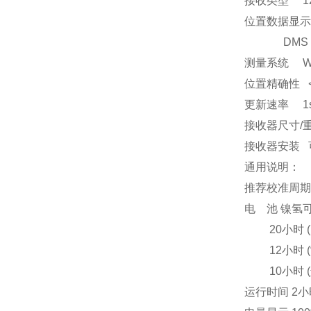
接收类型 12
位置数据显示 
DMS (度数,
测量系统 WGS
位置精确性 < 3
更新速率 1
接收器尺寸/重量 
接收器安装 
通用说明：
推荐校准周期
电 池 镍氢可充电
20小时 (关
12小时 (
10小时 (连
运行时间 2小